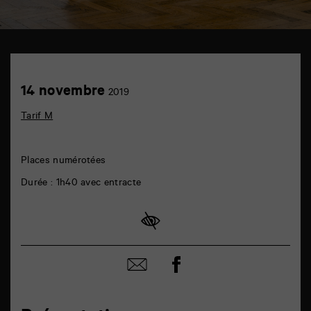
TAP
auditorium
6
Achetez
14
14 novembre
rue
2019
en
novembre
de
ligne
la
Tarif M
Marne
86000
Poitiers
Places numérotées
Durée : 1h40 avec entracte
Partager
Partager
sur
par
facebook
email