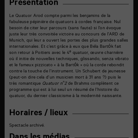
Présentation
Le Quatuor Arod compte parmi les benjamins de la
fabuleuse pépinière de quatuors à cordes française. Nul
besoin de citer leur parcours (sans faute) si l’on évoque
juste leur très convoitée victoire au concours de l’ARD de
Munich, qui leur a ouvert les portes des plus grandes salles
internationales. Et c’est grâce à eux que Béla Bartók fait
e
son retour à Poitiers avec le 4
quatuor, œuvre charnière
où il initie de nouvelles techniques, glissando, senza vibrato
et le fameux pizzicato « à la Bartók » où la corde rebondit
contre la touche de l’instrument. Un Schubert de jeunesse
(peut-on dire cela d’un musicien mort à 31 ans ?) puis le
très romantique
Quatuor n°2
de Brahms complètent ce
programme qui est à lui seul un résumé de l’histoire du
quatuor, du dernier classicisme à la modernité naissante.
Horaires / lieux
Spectacle archivé.