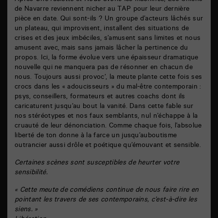
Après
Une raclette
et
Nous avons les machines
, Les Chiens
de Navarre reviennent nicher au TAP pour leur dernière
pièce en date. Qui sont-ils ? Un groupe d’acteurs lâchés sur
un plateau, qui improvisent, installent des situations de
crises et des jeux imbéciles, s’amusent sans limites et nous
amusent avec, mais sans jamais lâcher la pertinence du
propos. Ici, la forme évolue vers une épaisseur dramatique
nouvelle qui ne manquera pas de résonner en chacun de
nous. Toujours aussi provoc’, la meute plante cette fois ses
crocs dans les « adoucisseurs » du mal-être contemporain :
psys, conseillers, formateurs et autres coachs dont ils
caricaturent jusqu’au bout la vanité. Dans cette fable sur
nos stéréotypes et nos faux semblants, nul n’échappe à la
cruauté de leur dénonciation. Comme chaque fois, l’absolue
liberté de ton donne à la farce un jusqu’auboutisme
outrancier aussi drôle et poétique qu’émouvant et sensible.
Certaines scènes sont susceptibles de heurter votre
sensibilité.
« Cette meute de comédiens continue de nous faire rire en
pointant les travers de ses contemporains, c’est-à-dire les
siens. »