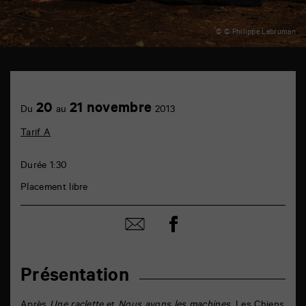
© © Philippe Lebruman
TAP
théâtre
6
Achetez
20
21 novembre
rue
Du
au
2013
en
de
ligne
la
Tarif A
Marne
86000
Poitiers
Durée 1:30
Placement libre
Partager
Partager
sur
par
facebook
email
Présentation