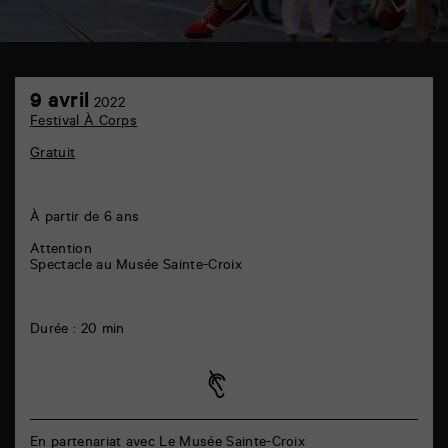
Musée
9
Sainte-
9 avril
2022
avril
Croix
Festival À Corps
6
rue
Gratuit
de
la
Marne
86000
À partir de 6 ans
Poitiers
Attention
Spectacle au Musée Sainte-Croix
Durée : 20 min
En partenariat avec Le Musée Sainte-Croix