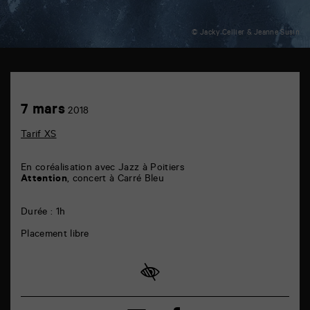
© Jacky Cellier & Jeanne Susin
Carré
Bleu
6
Achetez
7
7 mars
rue
2018
en
mars
de
ligne
la
Tarif XS
Marne
86000
Poitiers
En coréalisation avec Jazz à Poitiers
Attention
, concert à Carré Bleu
Durée : 1h
Placement libre