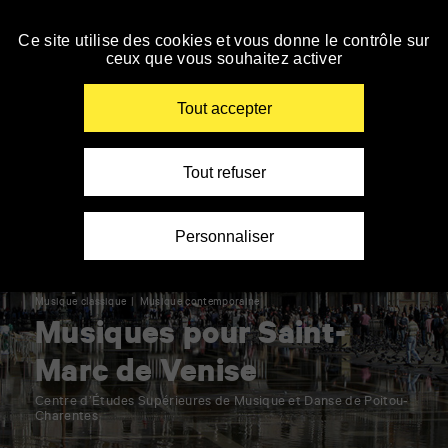
Accueil
Panneau de gestion des cookies
»
Le TAP cinéma ferme du 01/08 au 18/08, à partir
du 19/08, retrouvez toute la programmation sur
Spectacle
Ce site utilise des cookies et vous donne le contrôle sur
Personnes
Personnes
Personnes
Spectateurs
AlloCiné.
»
ceux que vous souhaitez activer
malvoyantes
sourdes
à
avec
Accéder
En savoir +
Musique
ou
et
mobilité
autisme
à
»
aveugles
malentendantes
réduite
la
Renseigner
Musiques
Tout accepter
navigation
vos
pour
mots
Saint-
clés
Marc
de
Tout refuser
Venise
Personnaliser
Musique
Musique classique
Musique contemporaine
Musiques pour Saint-
Marc de Venise
Centre d’Études Supérieures de Musique et Danse de Poitou-
Charentes