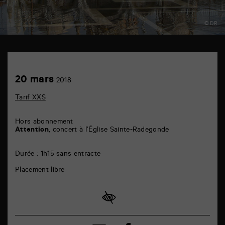
© DR
Église
Sainte-
Radegonde
Achetez
20
20 mars
6
2018
en
mars
rue
ligne
de
Tarif XXS
la
Marne
86000
Hors abonnement
Poitiers
Attention
, concert à l’Église Sainte-Radegonde
Durée : 1h15 sans entracte
Placement libre