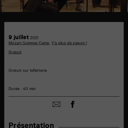
TAP
auditorium
6
Achetez
9
9 juillet
rue
2021
en
juillet
de
Mozart Summer Camp
ligne
,
Y'a plus de saison !
la
Marne
Gratuit
86000
Poitiers
Gratuit sur billetterie
Durée : 40 min
Partager
Partager
sur
par
facebook
email
Présentation