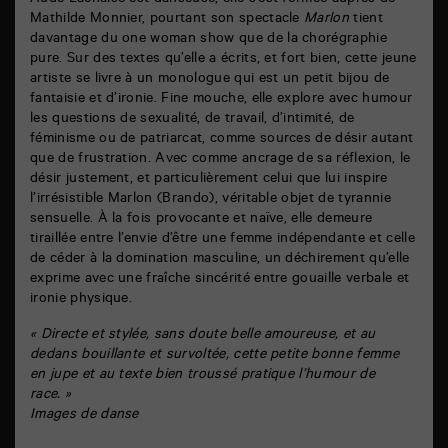
Aude Lachaise est danseuse, elle s’est formée auprès de
Mathilde Monnier, pourtant son spectacle
Marlon
tient
davantage du one woman show que de la chorégraphie
pure. Sur des textes qu’elle a écrits, et fort bien, cette jeune
artiste se livre à un monologue qui est un petit bijou de
fantaisie et d’ironie. Fine mouche, elle explore avec humour
les questions de sexualité, de travail, d’intimité, de
féminisme ou de patriarcat, comme sources de désir autant
que de frustration. Avec comme ancrage de sa réflexion, le
désir justement, et particulièrement celui que lui inspire
l’irrésistible Marlon (Brando), véritable objet de tyrannie
sensuelle. À la fois provocante et naïve, elle demeure
tiraillée entre l’envie d’être une femme indépendante et celle
de céder à la domination masculine, un déchirement qu’elle
exprime avec une fraîche sincérité entre gouaille verbale et
ironie physique.
« Directe et stylée, sans doute belle amoureuse, et au
dedans bouillante et survoltée, cette petite bonne femme
en jupe et au texte bien troussé pratique l’humour de
race. »
Images de danse