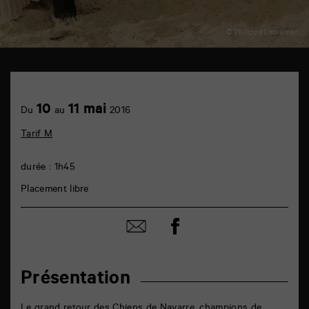
© Philippe Lebruman
TAP
théâtre
6
Achetez
10
11 mai
rue
Du
au
2016
en
de
ligne
la
Tarif M
Marne
86000
Poitiers
durée : 1h45
Placement libre
Partager
Partager
sur
par
facebook
email
Présentation