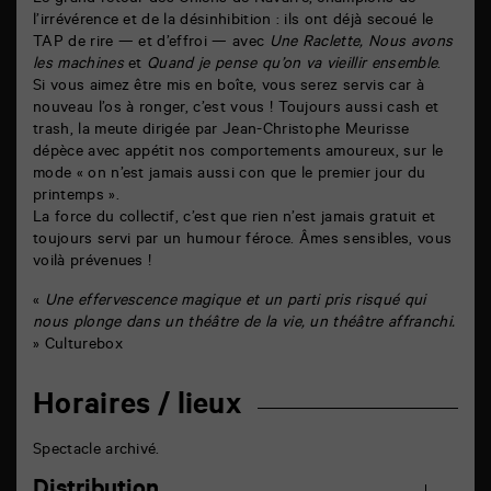
Le grand retour des Chiens de Navarre, champions de
l’irrévérence et de la désinhibition : ils ont déjà secoué le
TAP de rire — et d’effroi — avec
Une Raclette, Nous avons
les machines
et
Quand je pense qu’on va vieillir ensemble
.
Si vous aimez être mis en boîte, vous serez servis car à
nouveau l’os à ronger, c’est vous ! Toujours aussi cash et
trash, la meute dirigée par Jean-Christophe Meurisse
dépèce avec appétit nos comportements amoureux, sur le
mode « on n’est jamais aussi con que le premier jour du
printemps ».
La force du collectif, c’est que rien n’est jamais gratuit et
toujours servi par un humour féroce. Âmes sensibles, vous
voilà prévenues !
«
Une effervescence magique et un parti pris risqué qui
nous plonge dans un théâtre de la vie, un théâtre affranchi.
» Culturebox
Horaires / lieux
Spectacle archivé.