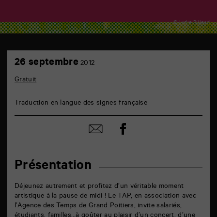
© Lydie Billaud
TAP
26
6
26 septembre
2012
septembre
rue
de
Gratuit
la
Marne
86000
Traduction en langue des signes française
Poitiers
Partager
Partager
sur
par
facebook
email
Présentation
Déjeunez autrement et profitez d’un véritable moment
artistique à la pause de midi ! Le TAP, en association avec
l’Agence des Temps de Grand Poitiers, invite salariés,
étudiants, familles…à goûter au plaisir d’un concert, d’une