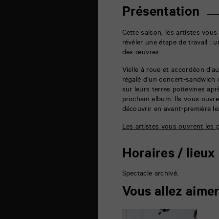
B
6
Présentation
rue
de
la
Cette saison, les artistes vous
Marne
révéler une étape de travail : u
86000
des œuvres.
Poitiers
Vielle à roue et accordéon d’a
régalé d’un concert-sandwich e
sur leurs terres poitevines apr
prochain album. Ils vous ouvre
découvrir en avant-première les
Les artistes vous ouvrent les
Horaires / lieux
Spectacle archivé.
Vous allez aime