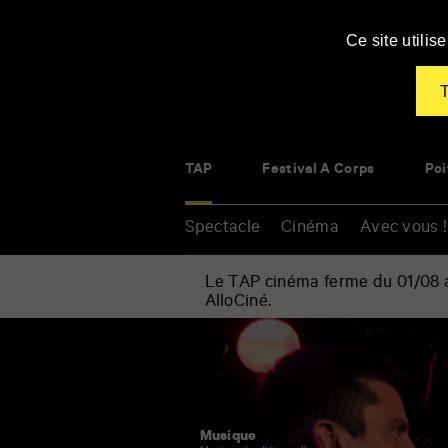
Panneau de gestion des cookies
Ce site utili
T
TAP
Festival À Corps
Poi
Spectacle
Cinéma
Avec vous !
Le TAP cinéma ferme du 01/08 au
AlloCiné.
Accueil
»
Spectacle
Renseigner
»
vos
Musique
mots
»
clés
Le
Duo
Musique