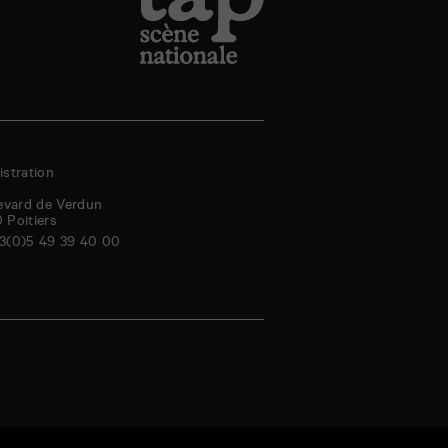
stration
evard de Verdun
0
Poitiers
3(0)5 49 39 40 00