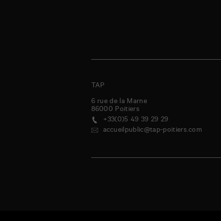
TAP
6 rue de la Marne
86000
Poitiers
+33(0)5 49 39 29 29
accueilpublic@tap-poitiers.com