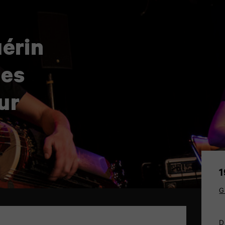
érin
les
ur
1
G
D