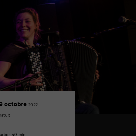
19
9 octobre
2022
octobre
ratuit
urée : 40 min