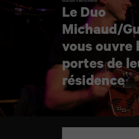
Michaud/Guérin
Musique traditionnelle
vous
Le Duo
ouvre
les
portes
de
Michaud/Gu
leur
résidence
vous ouvre 
portes de le
résidence
TAP
plateau