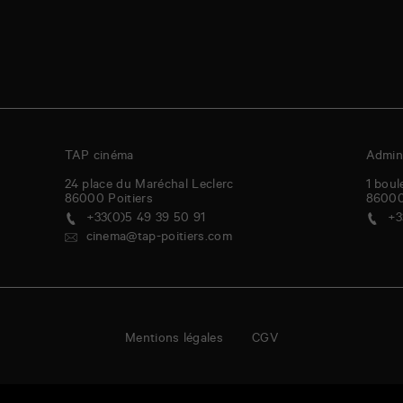
TAP cinéma
Admini
24 place du Maréchal Leclerc
1 boul
86000
Poitiers
8600
+33(0)5 49 39 50 91
+3
cinema@tap-poitiers.com
Mentions légales
CGV