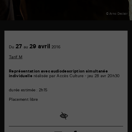
© Arno Declair
TAP
théâtre
6
Achetez
27
29 avril
rue
Du
au
2016
en
de
ligne
la
Tarif M
Marne
86000
Poitiers
Représentation avec audiodescription simultanée
individuelle
réalisée par Accès Culture - jeu 28 avr 20h30
durée estimée : 2h15
Placement libre