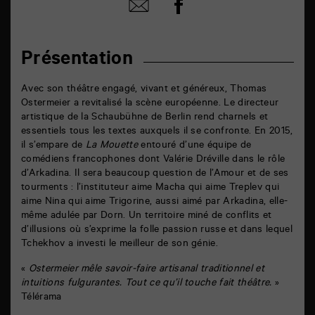
Partager
Partager
sur
par
facebook
email
Présentation
Avec son théâtre engagé, vivant et généreux, Thomas
Ostermeier a revitalisé la scène européenne. Le directeur
artistique de la Schaubühne de Berlin rend charnels et
essentiels tous les textes auxquels il se confronte. En 2015,
il s’empare de
La Mouette
entouré d’une équipe de
comédiens francophones dont Valérie Dréville dans le rôle
d’Arkadina. Il sera beaucoup question de l’Amour et de ses
tourments : l’instituteur aime Macha qui aime Treplev qui
aime Nina qui aime Trigorine, aussi aimé par Arkadina, elle-
même adulée par Dorn. Un territoire miné de conflits et
d’illusions où s’exprime la folle passion russe et dans lequel
Tchekhov a investi le meilleur de son génie.
«
Ostermeier mêle savoir-faire artisanal traditionnel et
intuitions fulgurantes. Tout ce qu’il touche fait théâtre.
»
Télérama