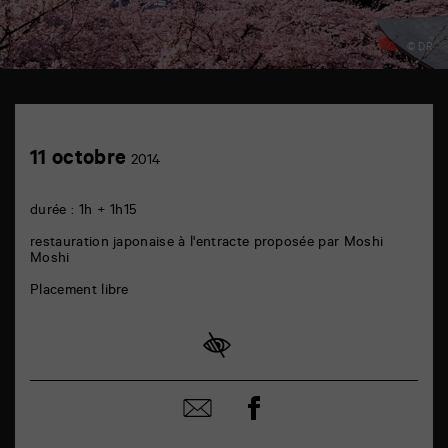
© DR
TAP
théâtre
6
Achetez
11
11 octobre
rue
2014
en
octobre
de
ligne
la
Marne
durée : 1h + 1h15
86000
Poitiers
restauration japonaise à l'entracte proposée par Moshi
Moshi
Placement libre
Partager
Partager
sur
par
facebook
email