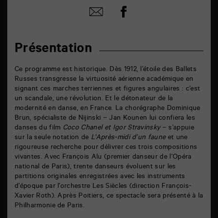
Partager
Partager
sur
par
facebook
email
Présentation
Ce programme est historique. Dès 1912, l’étoile des Ballets
Russes transgresse la virtuosité aérienne académique en
signant ces marches terriennes et figures angulaires : c’est
un scandale, une révolution. Et le détonateur de la
modernité en danse, en France. La chorégraphe Dominique
Brun, spécialiste de Nijinski – Jan Kounen lui confiera les
danses du film
Coco Chanel et Igor Stravinsky
– s’appuie
sur la seule notation de
L’Après-midi d’un faune
et une
rigoureuse recherche pour délivrer ces trois compositions
vivantes. Avec François Alu (premier danseur de l’Opéra
national de Paris), trente danseurs évoluent sur les
partitions originales enregistrées avec les instruments
d’époque par l’orchestre Les Siècles (direction François-
Xavier Roth). Après Poitiers, ce spectacle sera présenté à la
Philharmonie de Paris.