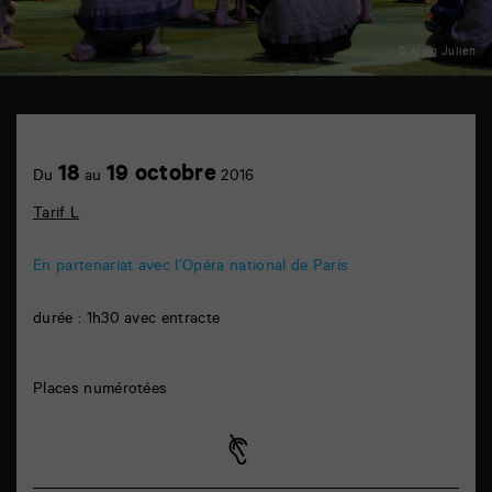
© Alain Julien
TAP
théâtre
6
Achetez
18
19 octobre
rue
Du
au
2016
en
de
ligne
la
Tarif L
Marne
86000
Poitiers
En partenariat avec l’Opéra national de Paris
durée : 1h30 avec entracte
Places numérotées