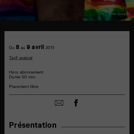
© Ian Douglas
TAP
auditorium
6
Achetez
8
9 avril
rue
Du
au
2013
en
de
ligne
la
Tarif spécial
Marne
86000
Poitiers
Hors abonnement
Durée 50 min.
Placement libre
Partager
Partager
sur
par
facebook
email
Présentation