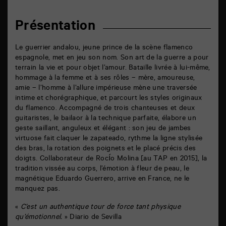
facebook
email
Présentation
Le guerrier andalou, jeune prince de la scène flamenco
espagnole, met en jeu son nom. Son art de la guerre a pour
terrain la vie et pour objet l’amour. Bataille livrée à lui-même,
hommage à la femme et à ses rôles – mère, amoureuse,
amie – l’homme à l’allure impérieuse mène une traversée
intime et chorégraphique, et parcourt les styles originaux
du flamenco. Accompagné de trois chanteuses et deux
guitaristes, le bailaor à la technique parfaite, élabore un
geste saillant, anguleux et élégant : son jeu de jambes
virtuose fait claquer le zapateado, rythme la ligne stylisée
des bras, la rotation des poignets et le placé précis des
doigts. Collaborateur de Rocío Molina [au TAP en 2015], la
tradition vissée au corps, l’émotion à fleur de peau, le
magnétique Eduardo Guerrero, arrive en France, ne le
manquez pas.
«
C’est un authentique tour de force tant physique
qu’émotionnel.
» Diario de Sevilla