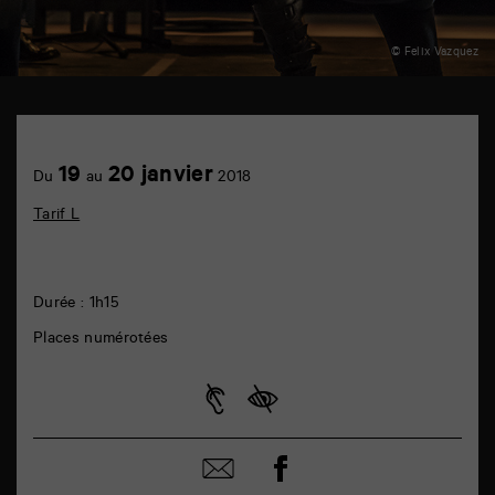
© Felix Vazquez
TAP
théâtre
6
Achetez
19
20 janvier
rue
Du
au
2018
en
de
ligne
la
Tarif L
Marne
86000
Poitiers
Durée : 1h15
Places numérotées
Partager
Partager
sur
par