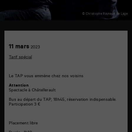
© Christophe Raynaud de Lage
Les
3T-
Scène
Achetez
11
11 mars
conventionnée
2023
en
mars
de
ligne
Châtellerault
Tarif spécial
6
rue
de
la
Le TAP vous emmène chez nos voisins
Marne
86000
Attention
Poitiers
Spectacle à Châtellerault
Bus au départ du TAP, 18h45, réservation indispensable.
Participation 3 €
Placement libre