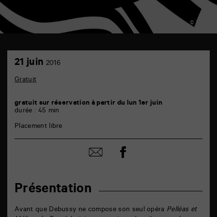
© Trafik
TAP
21
auditorium
21 juin
2016
juin
6
rue
Gratuit
de
la
Marne
gratuit sur réservation à partir du lun 1er juin
86000
durée : 45 min
Poitiers
Placement libre
Partager
Partager
sur
par
facebook
email
Présentation
Avant que Debussy ne compose son seul opéra
Pelléas et