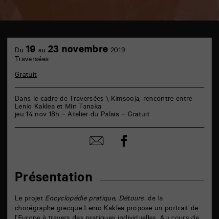
TAP
6
19
23 novembre
Du
au
2019
rue
Traversées
de
la
Gratuit
Marne
86000
Poitiers
Dans le cadre de Traversées \ Kimsooja, rencontre entre
Lenio Kaklea et Min Tanaka
jeu 14 nov 18h – Atelier du Palais – Gratuit
Partager
Partager
sur
par
facebook
email
Présentation
Le projet
Encyclopédie pratique, Détours.
de la
chorégraphe grecque Lenio Kaklea propose un portrait de