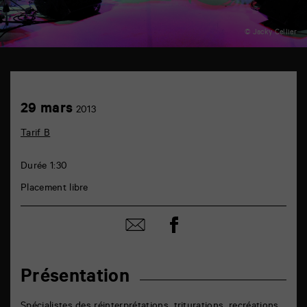
© Jacky Cellier
TAP
théâtre
6
Achetez
29
29 mars
rue
2013
en
mars
de
ligne
la
Tarif B
Marne
86000
Poitiers
Durée 1:30
Placement libre
Partager
Partager
sur
par
facebook
email
Présentation