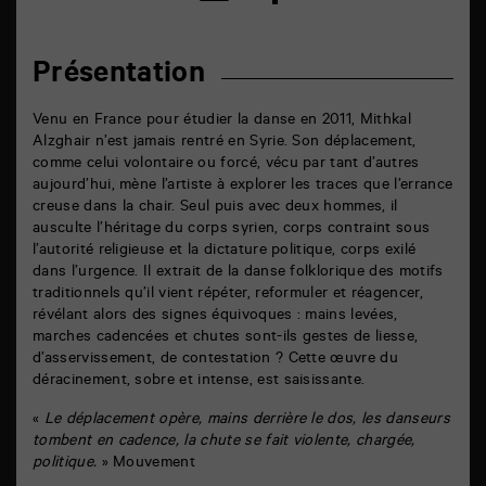
sur
par
facebook
email
Présentation
Venu en France pour étudier la danse en 2011, Mithkal
Alzghair n’est jamais rentré en Syrie. Son déplacement,
comme celui volontaire ou forcé, vécu par tant d’autres
aujourd’hui, mène l’artiste à explorer les traces que l’errance
creuse dans la chair. Seul puis avec deux hommes, il
ausculte l’héritage du corps syrien, corps contraint sous
l’autorité religieuse et la dictature politique, corps exilé
dans l’urgence. Il extrait de la danse folklorique des motifs
traditionnels qu’il vient répéter, reformuler et réagencer,
révélant alors des signes équivoques : mains levées,
marches cadencées et chutes sont-ils gestes de liesse,
d’asservissement, de contestation ? Cette œuvre du
déracinement, sobre et intense, est saisissante.
«
Le déplacement opère, mains derrière le dos, les danseurs
tombent en cadence, la chute se fait violente, chargée,
politique.
» Mouvement