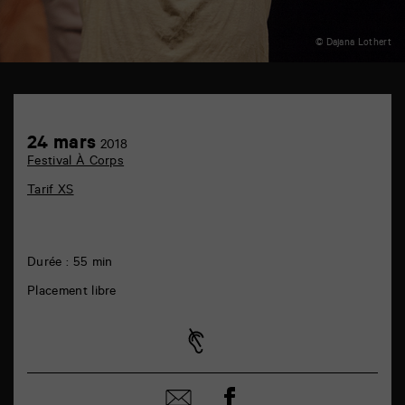
© Dajana Lothert
Centre
d'Animation
de
Achetez
24
24 mars
Beaulieu
2018
en
mars
6
Festival À Corps
ligne
rue
de
Tarif XS
la
Marne
86000
Poitiers
Durée : 55 min
Placement libre
Partager
Partager