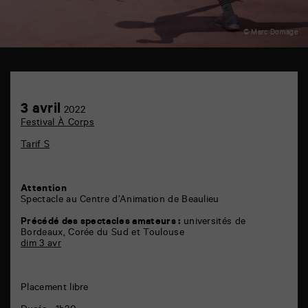
© Marc Domage
Centre
d'Animation
de
Achetez
3
3 avril
Beaulieu
2022
en
avril
6
Festival À Corps
ligne
rue
de
Tarif S
la
Marne
86000
Poitiers
Attention
Spectacle au Centre d’Animation de Beaulieu
Précédé des spectacles amateurs :
universités de
Bordeaux, Corée du Sud et Toulouse
dim 3 avr
Placement libre