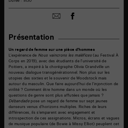
Durée : 1h30
Partager
Partager
sur
par
facebook
email
Présentation
Un regard de femme sur une pièce d’hommes
L’expérience de
Nous vaincrons les maléfices
(au Festival À
Corps en 2019), avec des étudiants de l’université de
Poitiers, a inspiré à la chorégraphe Olivia Grandville un
nouveau dialogue transgénérationnel. Non plus sur les
utopies des sixties et le souvenir de Woodstock mais
autour du masculin. Que faire aujourd’hui de l’injonction de
virilité ? Comment être homme dans un monde où les
questions de genre sont plus affutées que jamais ?
Débandade
pose un regard de femme sur sept jeunes
danseurs venus d’horizons multiples. Riches de leurs
différences, ils s’emparent avec engagement et
introspection de ces assignations. Micros, écrans et vagues
de musique populaire (de Bowie à Missy Elliot) peuplent cet