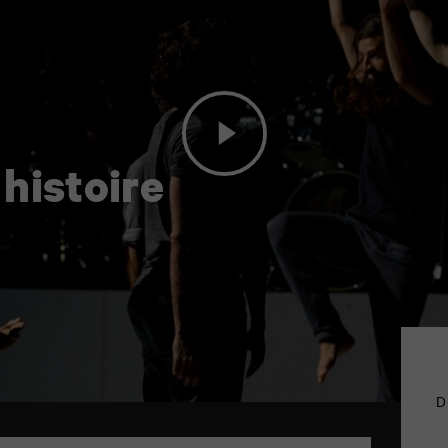
histoire
D