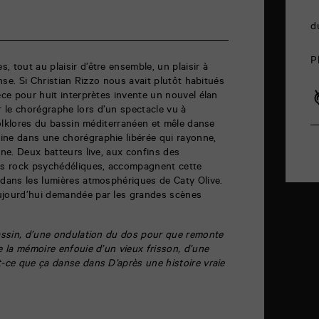
d
P
 tout au plaisir d’être ensemble, un plaisir à
anse. Si Christian Rizzo nous avait plutôt habitués
èce pour huit interprètes invente un nouvel élan
 le chorégraphe lors d’un spectacle vu à
 folklores du bassin méditerranéen et mêle danse
ine dans une chorégraphie libérée qui rayonne,
rne. Deux batteurs live, aux confins des
tés rock psychédéliques, accompagnent cette
 dans les lumières atmosphériques de Caty Olive.
ujourd’hui demandée par les grandes scènes
bassin, d’une ondulation du dos pour que remonte
e la mémoire enfouie d’un vieux frisson, d’une
-ce que ça danse dans D’après une histoire vraie