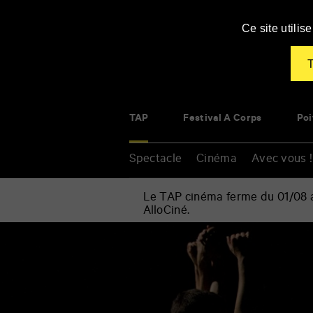
Panneau de gestion des cookies
Ce site utili
T
TAP
Festival À Corps
Poi
Spectacle
Cinéma
Avec vous !
Le TAP cinéma ferme du 01/08 au
AlloCiné.
Accueil
»
Spectacle
Renseigner
»
vos
Danse
mots
»
clés
D’après
une