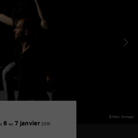
© Marc Domage
Achetez
6
7 janvier
u
au
2015
en
ligne