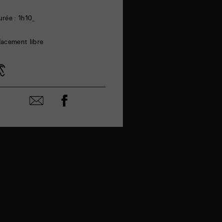
urée : 1h10
lacement libre
Partager
Partager
sur
par
facebook
email