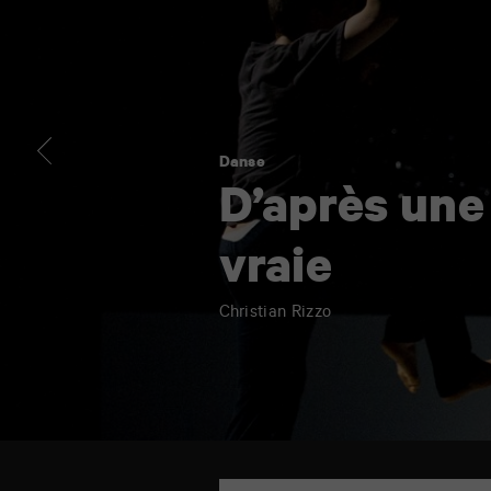
histoire
vraie
Danse
D’après une 
vraie
Christian Rizzo
TAP