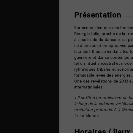
théâtre
6
rue
Présentation
de
la
Marne
Sur scène, rien que des hommes,
86000
l’énergie folle, proche de la tr
Poitiers
à la solitude du danseur, sa pi
né d’une émotion éprouvée par
Istanbul. Il puise ici dans les
guerrière et danse contempora
tel un rituel ancestral et mode
rythmiques tribales et sonori
formidable levée des énergies,
Une des révélations de 2013 a
internationales.
« Il suffit d’un roulement de 
le long de la colonne vertébral
excitation profonde. (…)
Qu’est
! »
Le Monde