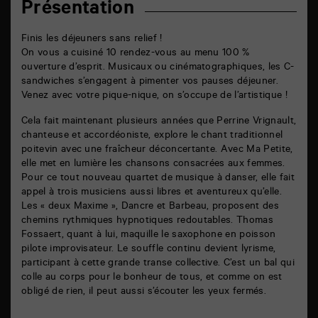
Présentation
Finis les déjeuners sans relief !
On vous a cuisiné 10 rendez-vous au menu 100 %
ouverture d’esprit. Musicaux ou cinématographiques, les C-
sandwiches s’engagent à pimenter vos pauses déjeuner.
Venez avec votre pique-nique, on s’occupe de l’artistique !
Cela fait maintenant plusieurs années que Perrine Vrignault,
chanteuse et accordéoniste, explore le chant traditionnel
poitevin avec une fraîcheur déconcertante. Avec Ma Petite,
elle met en lumière les chansons consacrées aux femmes.
Pour ce tout nouveau quartet de musique à danser, elle fait
appel à trois musiciens aussi libres et aventureux qu’elle.
Les « deux Maxime », Dancre et Barbeau, proposent des
chemins rythmiques hypnotiques redoutables. Thomas
Fossaert, quant à lui, maquille le saxophone en poisson
pilote improvisateur. Le souffle continu devient lyrisme,
participant à cette grande transe collective. C’est un bal qui
colle au corps pour le bonheur de tous, et comme on est
obligé de rien, il peut aussi s’écouter les yeux fermés.