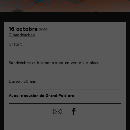
TAP
16
foyer
16 octobre
2019
octobre
général
C-sandwiches
6
rue
Gratuit
de
la
Marne
86000
Sandwiches et boissons sont en vente sur place.
Poitiers
Durée : 50 min
Avec le soutien de Grand Poitiers
Partager
Partager
sur
par
facebook
email