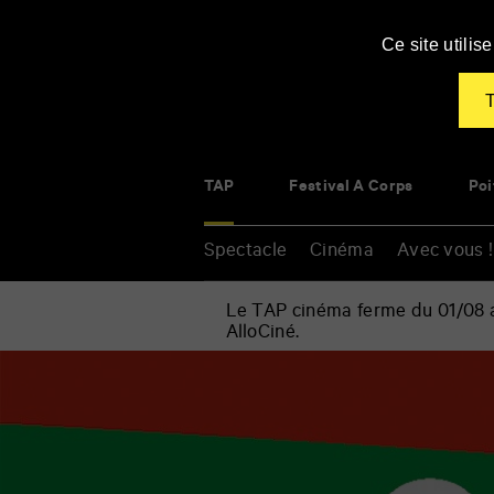
Panneau de gestion des cookies
Ce site utili
T
TAP
Festival À Corps
Poi
Spectacle
Cinéma
Avec vous !
Le TAP cinéma ferme du 01/08 au
AlloCiné.
Accueil
»
Spectacle
Renseigner
»
vos
Musique
mots
»
clés
Concert-
sandwich