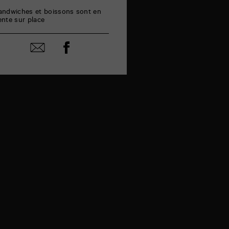
andwiches et boissons sont en
ente sur place
Partager
Partager
sur
par
facebook
email