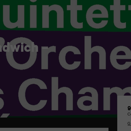
ndwich –
9
C
G