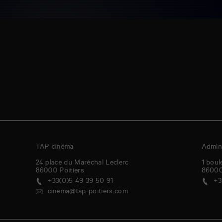
TAP cinéma
Admini
24 place du Maréchal Leclerc
1 boul
86000
Poitiers
8600
+33(0)5 49 39 50 91
+3
cinema@tap-poitiers.com