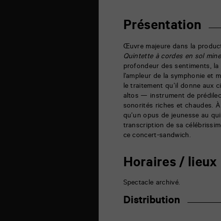
6
rue
de
Présentation
la
Marne
86000
Œuvre majeure dans la produc
Poitiers
Quintette à cordes en sol min
profondeur des sentiments, la 
l’ampleur de la symphonie et 
le traitement qu’il donne aux c
altos — instrument de prédile
sonorités riches et chaudes. À
qu’un opus de jeunesse au quint
transcription de sa célébrissi
ce concert-sandwich.
Horaires / lieux
Spectacle archivé.
Distribution