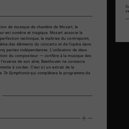
S
v
tion de musique de chambre de Mozart, le
eur
est sombre et tragique. Mozart associe la
perfection technique, la maîtrise du contrepoint,
même des éléments du concerto et de l’opéra dans
inq parties indépendantes. L’utilisation de deux
ction du compositeur — confère à la musique des
 l’inverse de son aîné, Beethoven ne consacra
ette à cordes. C’est ici un extrait de la
me
7e Symphonie
qui complètera le programme de