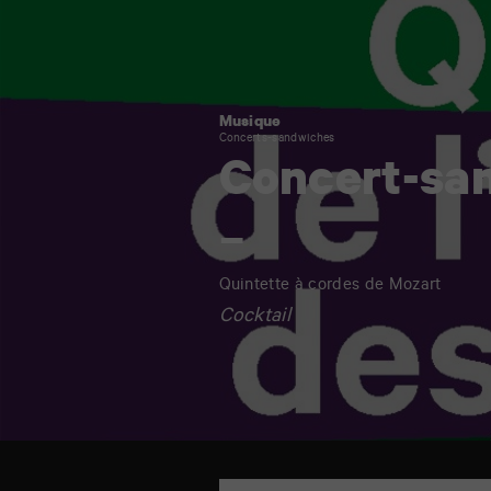
–
–
Musique
Concerts-sandwiches
Concert-sa
–
Quintette à cordes de Mozart
Cocktail
TAP