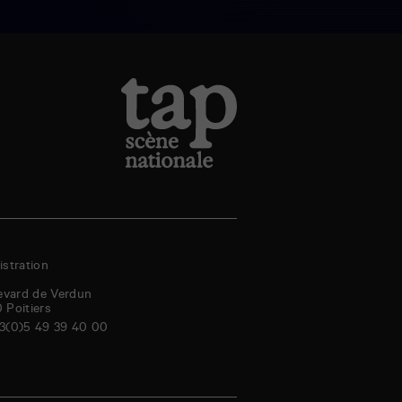
stration
evard de Verdun
0
Poitiers
3(0)5 49 39 40 00