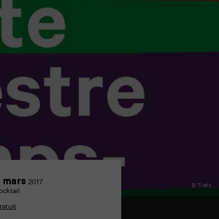
9
 mars
2017
© Trafik
mars
ocktail
ratuit