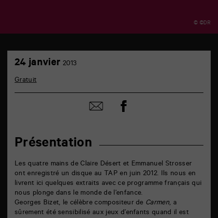
© ©DR
TAP
24
6
24 janvier
2013
janvier
rue
de
Gratuit
la
Marne
86000
Partager
Partager
Poitiers
sur
par
facebook
email
Présentation
Les quatre mains de Claire Désert et Emmanuel Strosser
ont enregistré un disque au TAP en juin 2012. Ils nous en
livrent ici quelques extraits avec ce programme français qui
nous plonge dans le monde de l’enfance.
Georges Bizet, le célèbre compositeur de
Carmen
, a
sûrement été sensibilisé aux jeux d’enfants quand il est