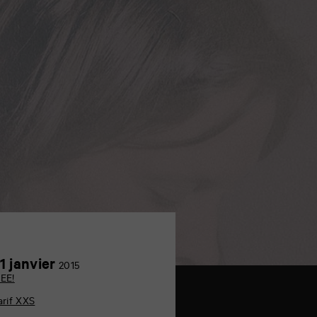
Achetez
31
1 janvier
2015
en
janvier
EE!
ligne
arif XXS