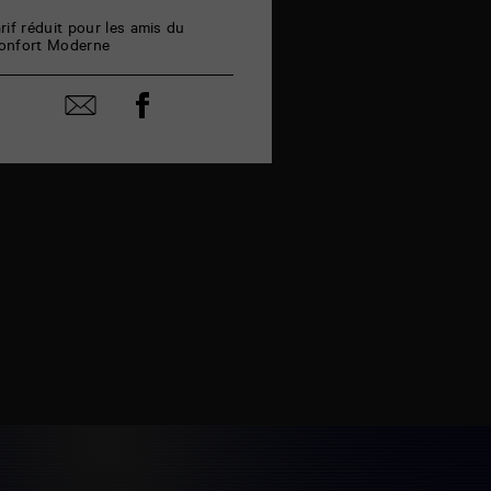
arif réduit pour les amis du
onfort Moderne
Partager
Partager
sur
par
facebook
email