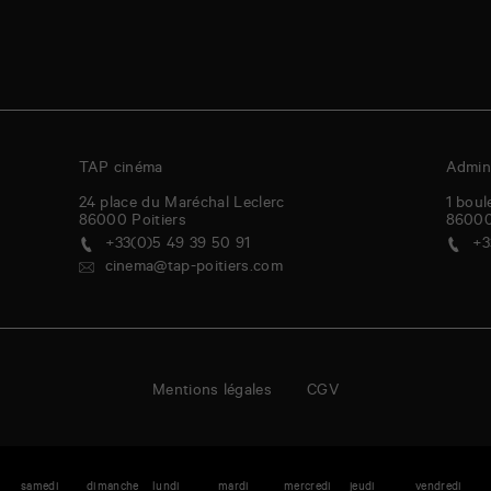
TAP cinéma
Admini
24 place du Maréchal Leclerc
1 boul
86000
Poitiers
8600
+33(0)5 49 39 50 91
+3
cinema@tap-poitiers.com
Mentions légales
CGV
i
samedi
dimanche
lundi
mardi
mercredi
jeudi
vendredi
s