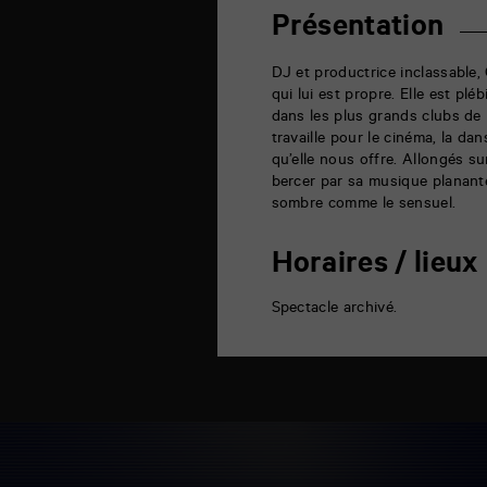
6
rue
Présentation
de
la
Marne
DJ et productrice inclassable
86000
qui lui est propre. Elle est pl
Poitiers
dans les plus grands clubs de l
travaille pour le cinéma, la da
qu’elle nous offre. Allongés s
bercer par sa musique planante
sombre comme le sensuel.
Horaires / lieux
Spectacle archivé.