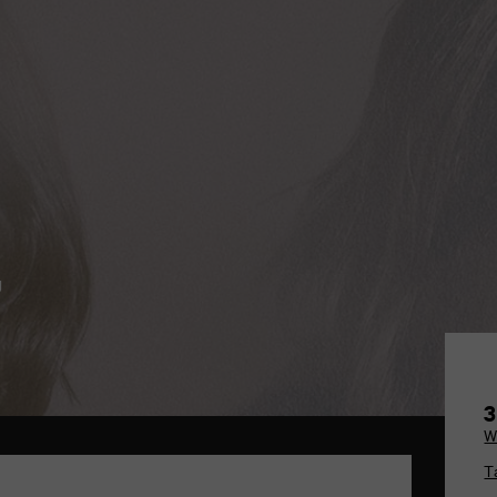
J
3
W
T