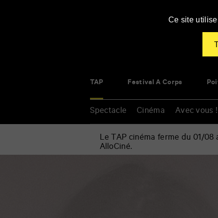
Panneau de gestion des cookies
Ce site utili
T
TAP
Festival À Corps
Poi
Spectacle
Cinéma
Avec vous !
Le TAP cinéma ferme du 01/08 au
AlloCiné.
Accueil
»
Spectacle
Renseigner
»
vos
Musique
mots
»
clés
Chloé