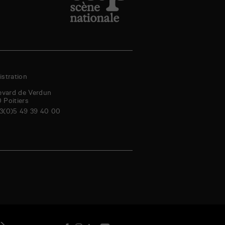
stration
evard de Verdun
0
Poitiers
3(0)5 49 39 40 00
amedi
dimanche
lundi
mardi
mercredi
jeudi
vendredi
samedi