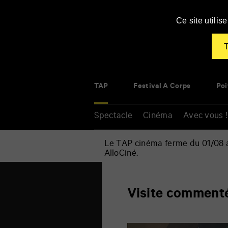
Panneau de gestion des cookies
Ce site utili
T
TAP
Festival À Corps
Poi
Spectacle
Cinéma
Avec vous !
Le TAP cinéma ferme du 01/08 au
AlloCiné.
Accueil
»
Visite
Renseigner
commentée
Visite comment
vos
mots
clés