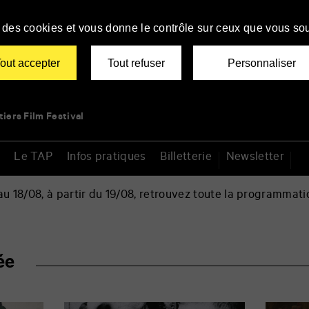
se des cookies et vous donne le contrôle sur ceux que vous sou
out accepter
Tout refuser
Personnaliser
tiers Film Festival
Le TAP
Infos pratiques
Billetterie
Newsletter
 18/08, à partir du 19/08, retrouvez toute la programmati
ée