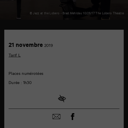
© Jazz at the Lobero - Brad Mehldau 10/28/17 The Lobero Theatre
TAP
auditorium
6
Achetez
21
21 novembre
rue
2019
en
novembre
de
ligne
la
Tarif L
Marne
86000
Poitiers
Places numérotées
Durée : 1h30
Partager
Partager
sur
par
facebook
email