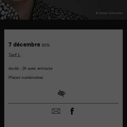
© Detlev Schneider
TAP
auditorium
6
Achetez
7
7 décembre
rue
2015
en
décembre
de
ligne
la
Tarif L
Marne
86000
Poitiers
durée : 2h avec entracte
Places numérotées
Partager
Partager
sur
par
facebook
email