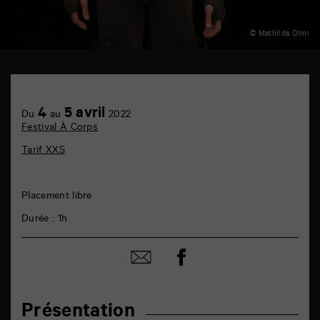
© Mathilda Olmi
TAP
plateau
B
Achetez
4
5 avril
6
Du
au
2022
en
rue
Festival À Corps
ligne
de
la
Tarif XXS
Marne
86000
Poitiers
Placement libre
Durée : 1h
Partager
Partager
sur
par
facebook
email
Présentation