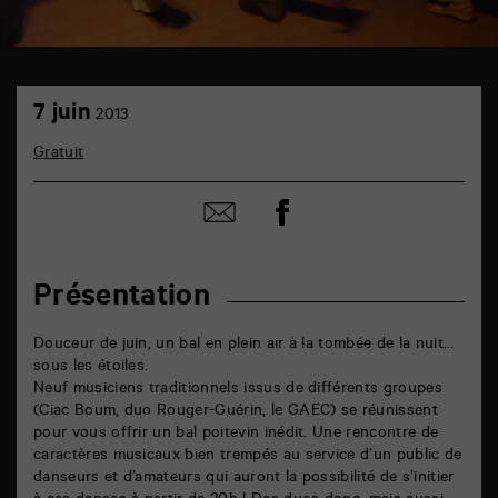
TAP
7
parvis
7 juin
2013
juin
6
rue
Gratuit
de
la
Marne
Partager
Partager
86000
sur
par
Poitiers
facebook
email
Présentation
Douceur de juin, un bal en plein air à la tombée de la nuit…
sous les étoiles.
Neuf musiciens traditionnels issus de différents groupes
(Ciac Boum, duo Rouger-Guérin, le GAEC) se réunissent
pour vous offrir un bal poitevin inédit. Une rencontre de
caractères musicaux bien trempés au service d’un public de
danseurs et d’amateurs qui auront la possibilité de s’initier