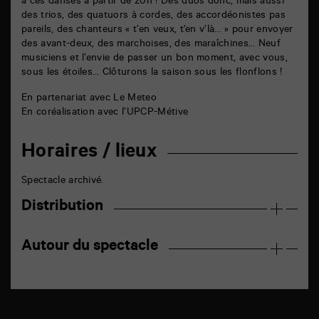
à ces danses à partir de 20h ! Des duos donc, mais aussi
des trios, des quatuors à cordes, des accordéonistes pas
pareils, des chanteurs « t’en veux, t’en v’là… » pour envoyer
des avant-deux, des marchoises, des maraîchines… Neuf
musiciens et l’envie de passer un bon moment, avec vous,
sous les étoiles… Clôturons la saison sous les flonflons !
En partenariat avec Le Meteo
En coréalisation avec l’UPCP-Métive
Horaires / lieux
Spectacle archivé.
Distribution
Autour du spectacle