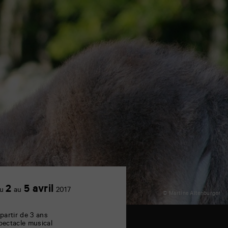
2
5 avril
u
au
2017
© Martine Altenburger
 partir de 3 ans
pectacle musical