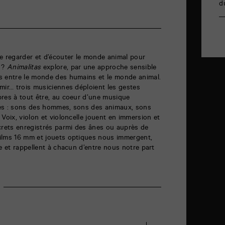
d
e regarder et d’écouter le monde animal pour
 ?
Animalitas
explore, par une approche sensible
s entre le monde des humains et le monde animal.
mir… trois musiciennes déploient les gestes
pres à tout être, au coeur d’une musique
es : sons des hommes, sons des animaux, sons
Voix, violon et violoncelle jouent en immersion et
rets enregistrés parmi des ânes ou auprès de
ilms 16 mm et jouets optiques nous immergent,
re et rappellent à chacun d’entre nous notre part