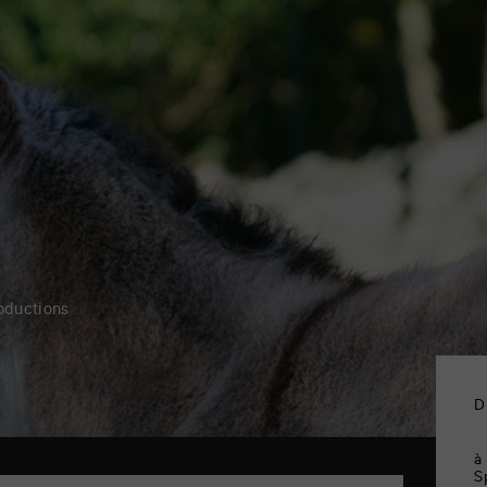
oductions
D
à
S