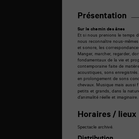
Sud
6
rue
Présentation
de
la
Marne
Sur le chemin des ânes
86000
Et si nous prenions le temps d
Poitiers
nous reconnaître nous-mêmes
et sonore, les correspondance
Manger, marcher, regarder, dor
fondamentaux de la vie et pro
contemporaine faite de matièr
acoustiques, sons enregistrés. 
en prolongement de sons conc
chevaux. Musique mais aussi f
petits et grands, dans la natu
d’animalité réelle et imaginaire.
Horaires / lieux
Spectacle archivé.