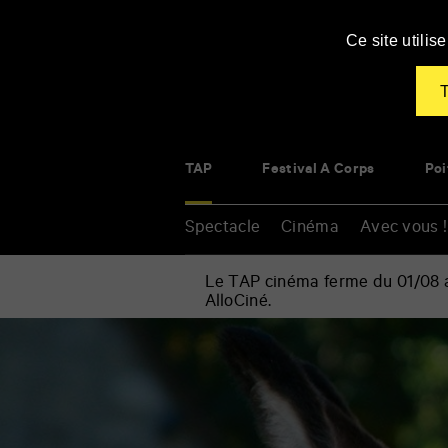
Panneau de gestion des cookies
Ce site utili
T
TAP
Festival À Corps
Poi
Spectacle
Cinéma
Avec vous !
Le TAP cinéma ferme du 01/08 au
AlloCiné.
Accueil
»
Spectacle
Renseigner
»
vos
En
mots
famille
clés
»
Animalitas