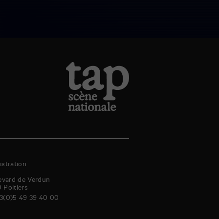
stration
evard de Verdun
0
Poitiers
3(0)5 49 39 40 00