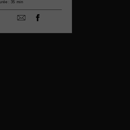
urée : 35 min
Partager
Partager
sur
par
facebook
email