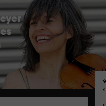
eyer
les
a
9
G
D