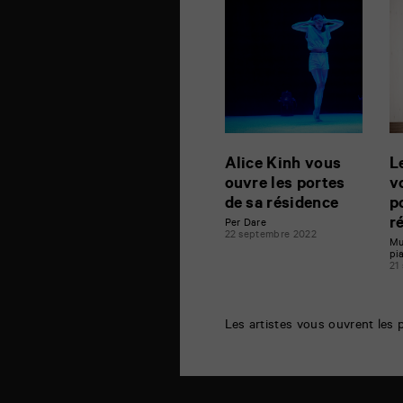
Alice Kinh vous
L
ouvre les portes
v
de sa résidence
p
r
Per Dare
22 septembre 2022
Mu
pi
21
Les artistes vous ouvrent les 