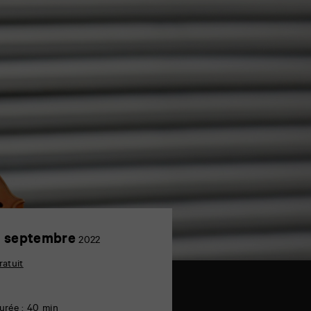
9
 septembre
2022
septembre
ratuit
urée : 40 min