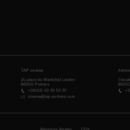
TAP cinéma
Admini
24 place du Maréchal Leclerc
1 boul
86000
Poitiers
8600
+33(0)5 49 39 50 91
+3
cinema@tap-poitiers.com