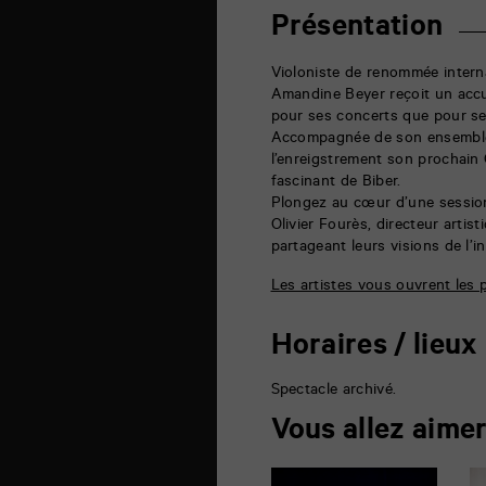
6
rue
Présentation
de
la
Marne
Violoniste de renommée interna
86000
Amandine Beyer reçoit un accue
Poitiers
pour ses concerts que pour se
Accompagnée de son ensemble G
l’enreigstrement son prochain
fascinant de Biber.
Plongez au cœur d’une session
Olivier Fourès, directeur artis
partageant leurs visions de l’in
Les artistes vous ouvrent les
Horaires / lieux
Spectacle archivé.
Vous allez aime