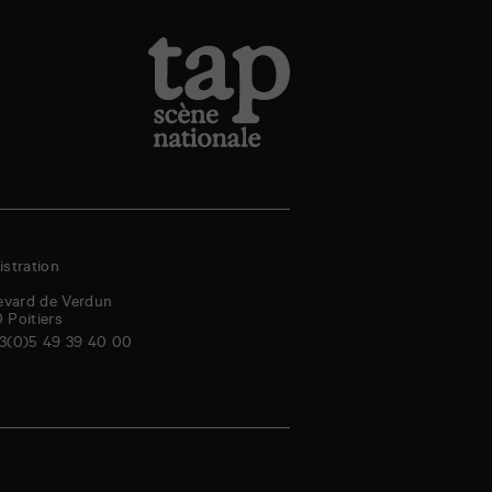
stration
evard de Verdun
0
Poitiers
3(0)5 49 39 40 00