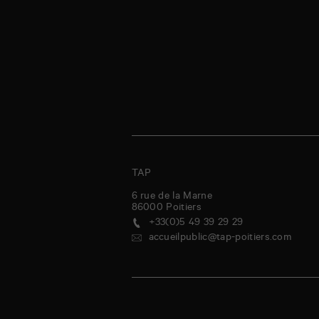
TAP
6 rue de la Marne
86000
Poitiers
+33(0)5 49 39 29 29
accueilpublic@tap-poitiers.com