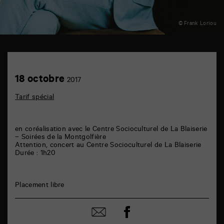
© Frank Loriou
Centre
Socioculturel
de
Achetez
18
18 octobre
La
2017
en
octobre
Blaiserie
ligne
6
Tarif spécial
rue
de
la
Marne
en coréalisation avec le Centre Socioculturel de La Blaiserie
86000
– Soirées de la Montgolfière
Poitiers
Attention, concert au Centre Socioculturel de La Blaiserie
Durée : 1h20
Placement libre
Partager
Partager
sur
par