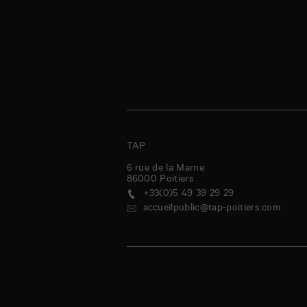
TAP
6 rue de la Marne
86000
Poitiers
+33(0)5 49 39 29 29
accueilpublic@tap-poitiers.com