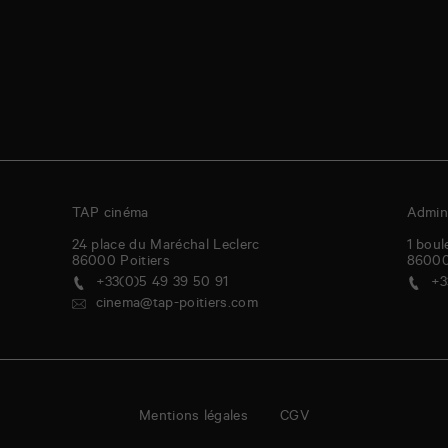
TAP cinéma
Admini
24 place du Maréchal Leclerc
1 boul
86000
Poitiers
8600
+33(0)5 49 39 50 91
+3
cinema@tap-poitiers.com
Mentions légales
CGV