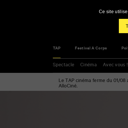
Panneau de gestion des cookies
Ce site utili
T
TAP
Festival À Corps
Poi
Spectacle
Cinéma
Avec vous !
Le TAP cinéma ferme du 01/08 au
AlloCiné.
Accueil
»
Spectacle
Renseigner
»
vos
Musique
mots
»
clés
À
Corps