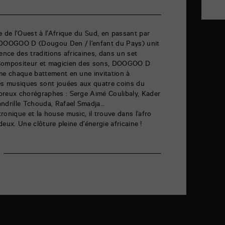
e de l’Ouest à l’Afrique du Sud, en passant par
s DOOGOO D (Dougou Den / l’enfant du Pays) unit
ence des traditions africaines, dans un set
 Compositeur et magicien des sons, DOOGOO D
rme chaque battement en une invitation à
Ses musiques sont jouées aux quatre coins du
breux chorégraphes : Serge Aimé Coulibaly, Kader
andrille Tchouda, Rafael Smadja…
ronique et la house music, il trouve dans l’afro
 deux. Une clôture pleine d’énergie africaine !