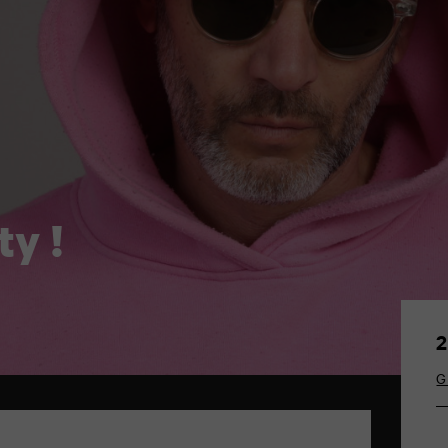
ty !
2
G