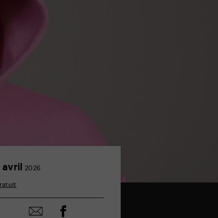
2
 avril
2026
avril
ratuit
Partager
Partager
sur