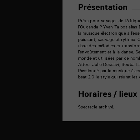
foyer
6
Présentation
rue
de
la
Prêts pour voyager de l’Afriqu
Marne
l’Ouganda ? Yvan Talbot alia
86000
la musique électronique à l’ess
Poitiers
puissant, sauvage et rythmé.
tisse des mélodies et transfo
l’envoûtement et à la danse. 
monde et utilisées par de nom
Attou, Julie Dossavi, Bouba L
Passionné par la musique élect
beat 2.0 le style qui réunit les
Horaires / lieux
Spectacle archivé.