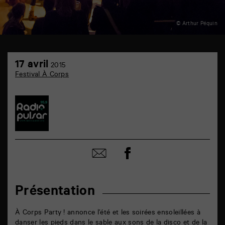
© Arthur Péquin
TAP
17
6
17 avril
2015
avril
rue
Festival À Corps
de
la
Marne
86000
Poitiers
Partager
Partager
sur
par
facebook
email
Présentation
À Corps Party ! annonce l’été et les soirées ensoleillées à
danser les pieds dans le sable aux sons de la disco et de la