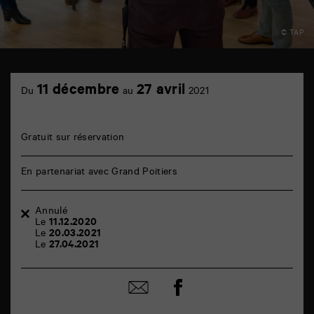
© TAP
TAP
6
11 décembre
27 avril
Du
au
2021
rue
de
la
Marne
Gratuit sur réservation
86000
Poitiers
En partenariat avec Grand Poitiers
Annulé
Le
11.12.2020
Le
20.03.2021
Le
27.04.2021
Partager
Partager
sur
par
facebook
email