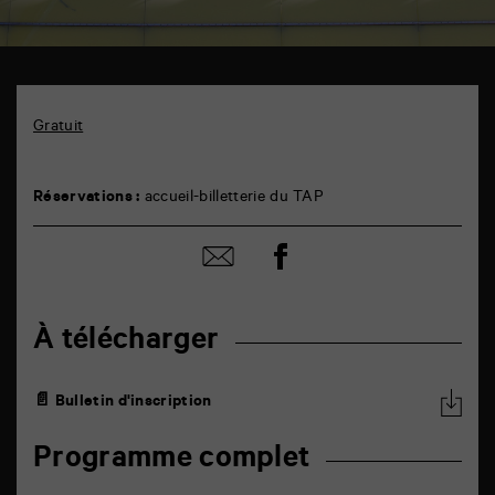
TAP
6
rue
Gratuit
de
la
Marne
86000
Réservations :
accueil-billetterie du TAP
Poitiers
Partager
Partager
sur
par
facebook
email
À télécharger
📄 Bulletin d'inscription
Programme complet