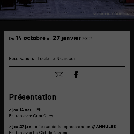
© Jean-Louis Fernandez
TAP
6
14 octobre
27 janvier
Du
au
2022
rue
de
la
Marne
Réservations :
Lucile Le Nicardour
86000
Poitiers
Partager
Partager
sur
par
facebook
email
Présentation
> jeu 14 oct
| 18h
En lien avec Quai Ouest
> jeu 27 jan
| à l’issue de la représentation
// ANNULÉE
En lien avec Le Ciel de Nantes