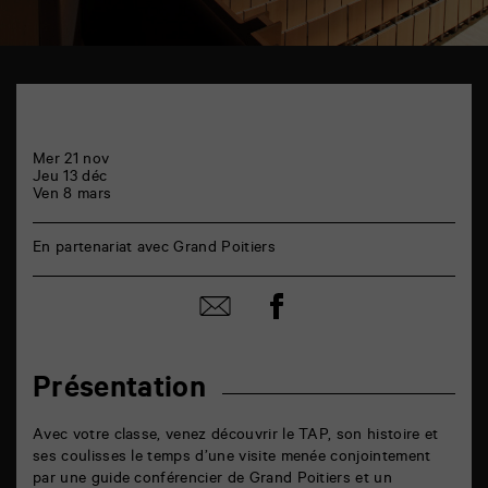
TAP
6
rue
de
la
Mer 21 nov
Marne
Jeu 13 déc
86000
Ven 8 mars
Poitiers
En partenariat avec Grand Poitiers
Partager
Partager
sur
par
facebook
email
Présentation
Avec votre classe, venez découvrir le TAP, son histoire et
ses coulisses le temps d’une visite menée conjointement
par une guide conférencier de Grand Poitiers et un