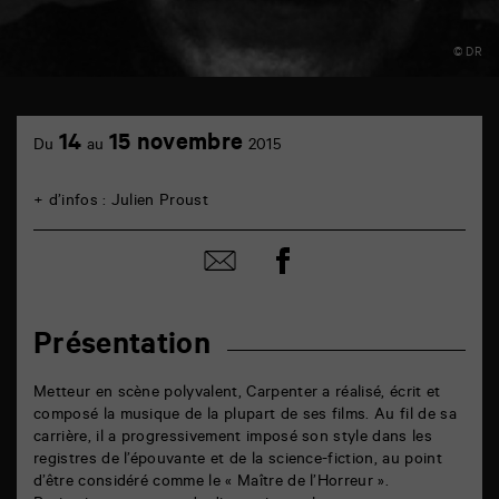
© DR
TAP
6
14
15 novembre
Du
au
2015
rue
de
la
+ d’infos :
Julien Proust
Marne
86000
Poitiers
Partager
Partager
sur
par
facebook
email
Présentation
Metteur en scène polyvalent, Carpenter a réalisé, écrit et
composé la musique de la plupart de ses films. Au fil de sa
carrière, il a progressivement imposé son style dans les
registres de l’épouvante et de la science-fiction, au point
d’être considéré comme le « Maître de l’Horreur ».