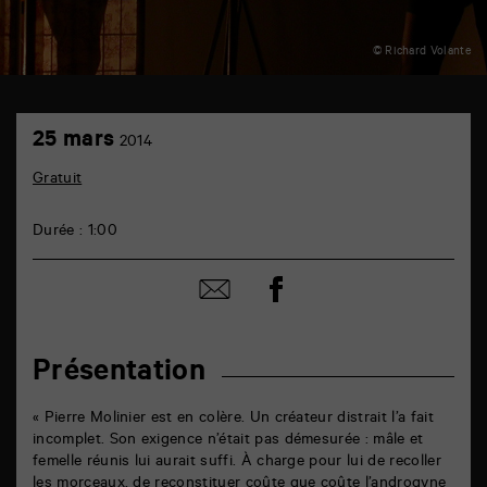
© Richard Volante
TAP
25
théâtre
25 mars
2014
mars
6
rue
Gratuit
de
la
Marne
Durée : 1:00
86000
Poitiers
Partager
Partager
sur
par
facebook
email
Présentation
« Pierre Molinier est en colère. Un créateur distrait l’a fait
incomplet. Son exigence n’était pas démesurée : mâle et
femelle réunis lui aurait suffi. À charge pour lui de recoller
les morceaux, de reconstituer coûte que coûte l’androgyne