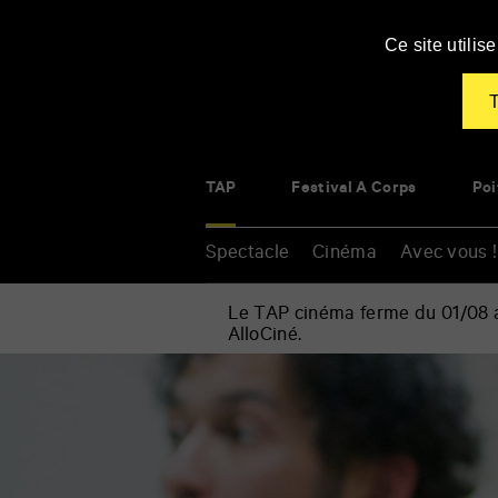
Panneau de gestion des cookies
Ce site utili
T
TAP
Festival À Corps
Poi
Spectacle
Cinéma
Avec vous !
Le TAP cinéma ferme du 01/08 au
AlloCiné.
Accueil
»
Parler
Renseigner
ou
vos
agir
mots
?
clés