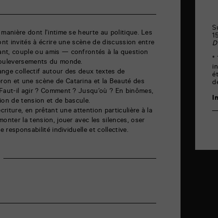
S
manière dont l’intime se heurte au politique. Les
1
ont invités à écrire une scène de discussion entre
D
nt, couple ou amis — confrontés à la question
*
bouleversements du monde.
i
nge collectif autour des deux textes de
é
on et une scène de Catarina et la Beauté des
d
 Faut-il agir ? Comment ? Jusqu’où ? En binômes,
I
ion de tension et de bascule.
criture, en prêtant une attention particulière à la
onter la tension, jouer avec les silences, oser
e responsabilité individuelle et collective.