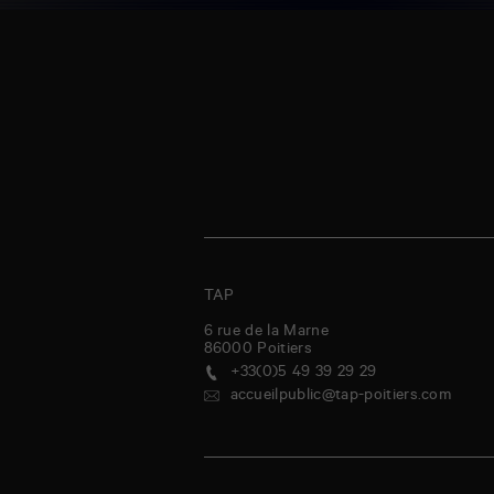
TAP
6 rue de la Marne
86000
Poitiers
+33(0)5 49 39 29 29
accueilpublic@tap-poitiers.com