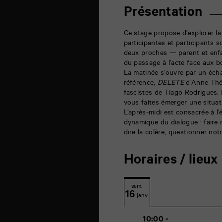
rue
de
Présentation
la
Marne
86000
Ce stage propose d’explorer la 
Poitiers
participantes et participants s
deux proches — parent et enfa
du passage à l’acte face aux 
La matinée s’ouvre par un écha
référence,
DELETE
d’Anne Thér
fascistes de Tiago Rodrigues.
vous faites émerger une situat
L’après-midi est consacrée à l’é
dynamique du dialogue : faire m
dire la colère, questionner notr
Horaires / lieux
sam.
16
janv.
10:00 -