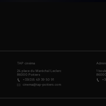
TAP cinéma
Admini
24 place du Maréchal Leclerc
1 boul
86000
Poitiers
8600
+33(0)5 49 39 50 91
+3
cinema@tap-poitiers.com