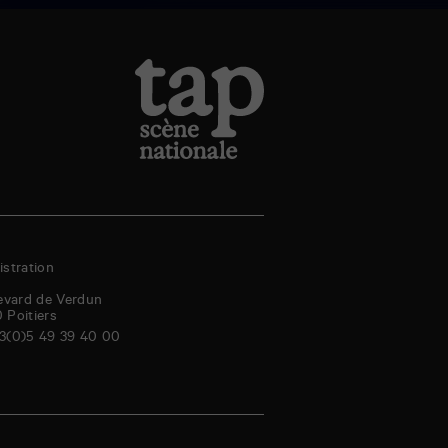
stration
evard de Verdun
0
Poitiers
3(0)5 49 39 40 00