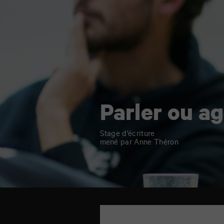
Parler ou ag
Stage d’écriture
mené par Anne Théron
TAP
6