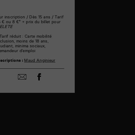
janvier
ur inscription / Dès 15 ans / Tarif
5 € ou 8 €* + prix du billet pour
ELETE
 Tarif réduit : Carte mobilité
nclusion, moins de 18 ans,
tudiant, minima sociaux,
emandeur d’emploi
nscriptions :
Maud Anginieur
Partager
Partager
sur
par
facebook
email