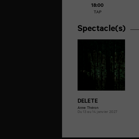
18:00
TAP
Spectacle(s)
DELETE
Anne Théron
Du 13 au 14 janvier 2027