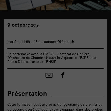
TAP
9
6
9 octobre
2019
octobre
rue
de
la
Marne
mer 9 oct
| 9h – 18h + concert
Offenbach
86000
Poitiers
En partenariat avec la DAAC – Rectorat de Poitiers,
l’Orchestre de Chambre Nouvelle-Aquitaine, l’ESPE, Les
Petits Débrouillards et l’ENSIP
Partager
Partager
sur
par
facebook
email
Présentation
Cette formation est ouverte aux enseignants du premier et
du second degré qui souhaitent s’engager dans des projets