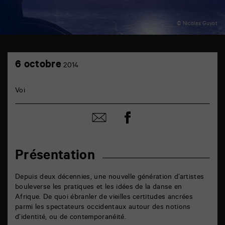
© Nicolas Guyot
TAP
6
6
6 octobre
2014
octobre
rue
de
la
Voi
Marne
86000
Poitiers
Partager
Partager
sur
par
facebook
email
Présentation
Depuis deux décennies, une nouvelle génération d’artistes
bouleverse les pratiques et les idées de la danse en
Afrique. De quoi ébranler de vieilles certitudes ancrées
parmi les spectateurs occidentaux autour des notions
d’identité, ou de contemporanéité.