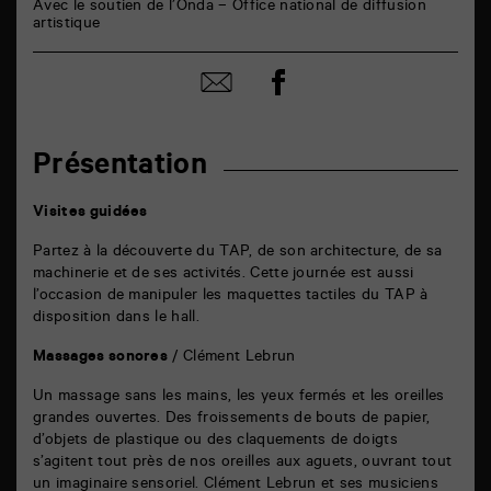
Avec le soutien de l’Onda – Office national de diffusion
artistique
Partager
Partager
sur
par
facebook
email
Présentation
Visites guidées
Partez à la découverte du TAP, de son architecture, de sa
machinerie et de ses activités. Cette journée est aussi
l’occasion de manipuler les maquettes tactiles du TAP à
disposition dans le hall.
Massages sonores
/ Clément Lebrun
Un massage sans les mains, les yeux fermés et les oreilles
grandes ouvertes. Des froissements de bouts de papier,
d’objets de plastique ou des claquements de doigts
s’agitent tout près de nos oreilles aux aguets, ouvrant tout
un imaginaire sensoriel. Clément Lebrun et ses musiciens