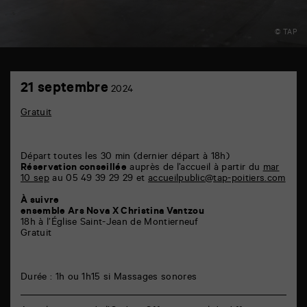
© TAP
TAP
21
6
21 septembre
2024
septembre
rue
de
Gratuit
la
Marne
86000
Poitiers
Départ toutes les 30 min (dernier départ à 18h)
Réservation conseillée
auprès de l’accueil à partir du
mar
10 sep
au 05 49 39 29 29 et
accueilpublic@tap-poitiers.com
À suivre
ensemble Ars Nova X Christina Vantzou
18h à l’Église Saint-Jean de Montierneuf
Gratuit
Durée : 1h ou 1h15 si Massages sonores