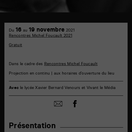
TAP
6
16
19 novembre
Du
au
2021
rue
Rencontres Michel Foucault 2021
de
la
Gratuit
Marne
86000
Poitiers
Dans le cadre des
Rencontres Michel Foucault
Projection en continu | aux horaires d’ouverture du lieu
Avec
le lycée Xavier Bernard Venours et Vivant le Média
Partager
Partager
sur
par
facebook
email
Présentation