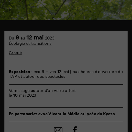
© Arthur Péquin
TAP
6
9
12 mai
Du
au
2023
rue
Écologie et transitions
de
la
Gratuit
Marne
86000
Poitiers
Exposition
: mar 9 – ven 12 mai | aux heures d’ouverture du
TAP et autour des spectacles
Vernissage autour d'un verre offert
le
10
mai 2023
En partenariat avec Vivant le Média et lycée de Kyoto
Partager
Partager