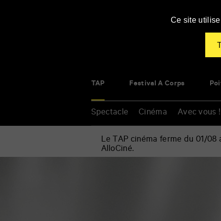
Panneau de gestion des cookies
Ce site utili
T
TAP
Festival À Corps
Poi
Spectacle
Cinéma
Avec vous !
Le TAP cinéma ferme du 01/08 au
AlloCiné.
Accueil
»
Êtes-
Renseigner
vous
vos
romantique
mots
?
clés
/
Vogue