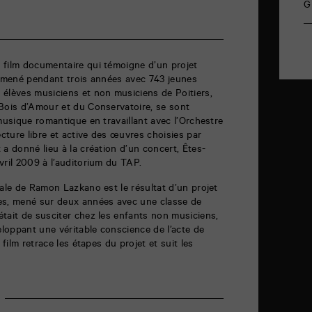
G
 film documentaire qui témoigne d’un projet
e mené pendant trois années avec 743 jeunes
 élèves musiciens et non musiciens de Poitiers,
 Bois d’Amour et du Conservatoire, se sont
 musique romantique en travaillant avec l’Orchestre
ture libre et active des œuvres choisies par
 a donné lieu à la création d’un concert, Êtes-
vril 2009 à l’auditorium du TAP.
cale de Ramon Lazkano est le résultat d’un projet
es, mené sur deux années avec une classe de
tait de susciter chez les enfants non musiciens,
eloppant une véritable conscience de l’acte de
 film retrace les étapes du projet et suit les