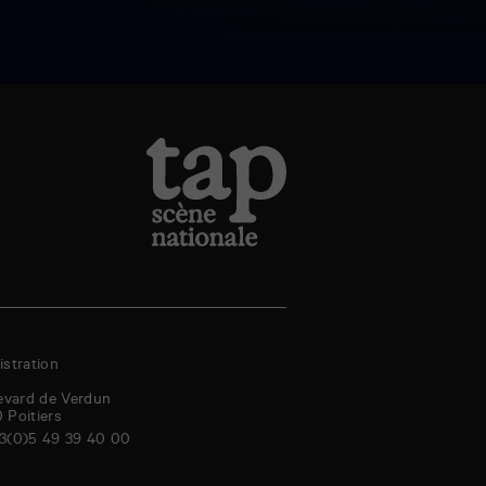
stration
evard de Verdun
0
Poitiers
3(0)5 49 39 40 00