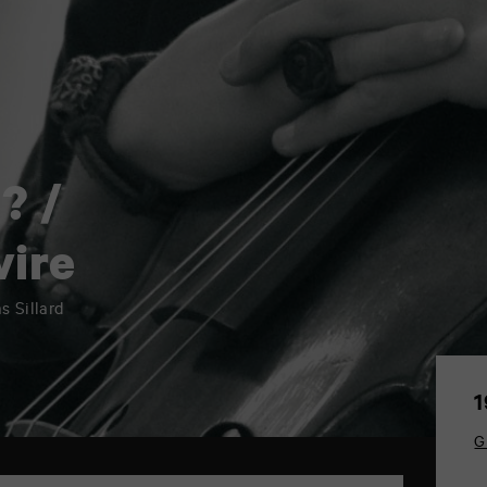
? /
vire
s Sillard
1
G