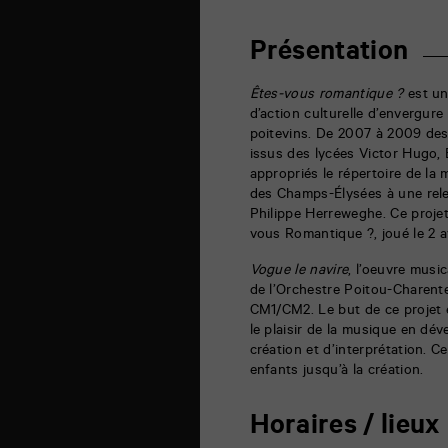
cinéma
6
rue
Présentation
de
la
Marne
Êtes-vous romantique ?
est un
86000
d’action culturelle d’envergur
Poitiers
poitevins. De 2007 à 2009 des
issus des lycées Victor Hugo,
appropriés le répertoire de la
des Champs-Élysées à une relec
Philippe Herreweghe. Ce projet
vous Romantique ?, joué le 2 a
Vogue le navire
, l’oeuvre musi
de l’Orchestre Poitou-Charent
CM1/CM2. Le but de ce projet é
le plaisir de la musique en dév
création et d’interprétation. Ce
enfants jusqu’à la création.
Horaires / lieux