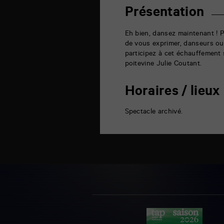
rue
de
Présentation
la
Marne
86000
Eh bien, dansez maintenant ! P
Poitiers
de vous exprimer, danseurs ou
participez à cet échauffement
poitevine Julie Coutant.
Horaires / lieux
Spectacle archivé.