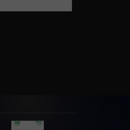
par
facebook
email