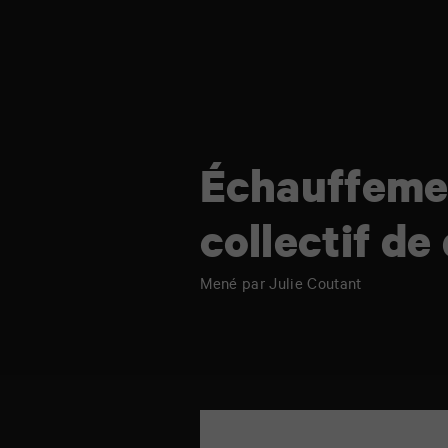
Échauffeme
collectif de
Mené par Julie Coutant
TAP
6