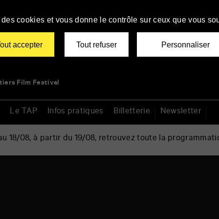
se des cookies et vous donne le contrôle sur ceux que vous sou
out accepter
Tout refuser
Personnaliser
tiers Film Festival
Le TAP
Infos pratiques
Billetterie
Newsletter
 18/08, à partir du 19/08, retrouvez toute la programmati