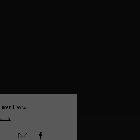
7
 avril
2024
avril
ratuit
Partager
Partager
sur