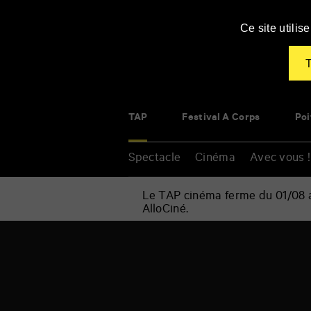
Panneau de gestion des cookies
Ce site utili
T
TAP
Festival À Corps
Poi
Spectacle
Cinéma
Avec vous !
Le TAP cinéma ferme du 01/08 au
AlloCiné.
Accueil
»
Échauffement
Renseigner
collectif
vos
de
mots
danse
clés